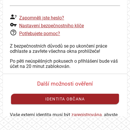
Zapomněli jste heslo?
Nastavení bezpečnostního klíče
Potřebujete pomoc?
Z bezpečnostních důvodů se po ukončení práce
odhlaste a zavřete všechna okna prohlížeče!
Po pěti neúspěšných pokusech o přihlášení bude váš
účet na 20 minut zablokován.
Další možnosti ověření
IDENTITA OBČANA
Vaše externí identita musí být
zaregistrována
, abyste
se mohli přihlásit ke svému CAS účtu.