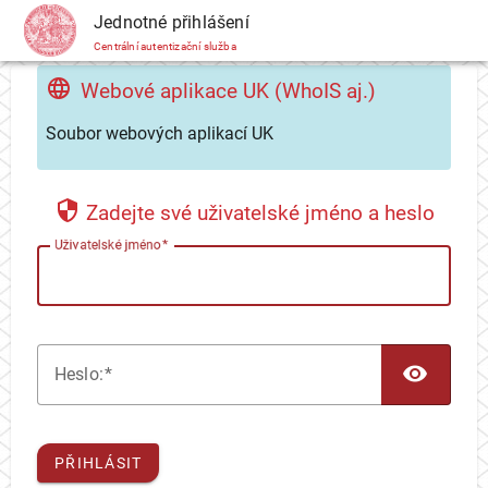
CAS
Jednotné přihlášení
Centrální autentizační služba
Webové aplikace UK (WhoIS aj.)
Soubor webových aplikací UK
Zadejte své uživatelské jméno a heslo
U
živatelské jméno
TOG
H
eslo:
PŘIHLÁSIT