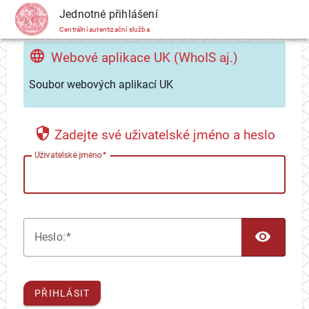
CAS
Jednotné přihlášení
Centrální autentizační služba
Webové aplikace UK (WhoIS aj.)
Soubor webových aplikací UK
Zadejte své uživatelské jméno a heslo
U
živatelské jméno
TOG
H
eslo:
PŘIHLÁSIT