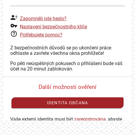
Zapomněli jste heslo?
Nastavení bezpečnostního klíče
Potřebujete pomoc?
Z bezpečnostních důvodů se po ukončení práce
odhlaste a zavřete všechna okna prohlížeče!
Po pěti neúspěšných pokusech o přihlášení bude váš
účet na 20 minut zablokován.
Další možnosti ověření
IDENTITA OBČANA
Vaše externí identita musí být
zaregistrována
, abyste
se mohli přihlásit ke svému CAS účtu.