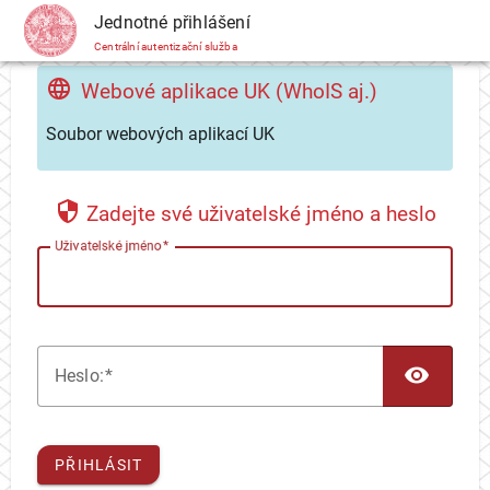
CAS
Jednotné přihlášení
Centrální autentizační služba
Webové aplikace UK (WhoIS aj.)
Soubor webových aplikací UK
Zadejte své uživatelské jméno a heslo
U
živatelské jméno
TOG
H
eslo:
PŘIHLÁSIT