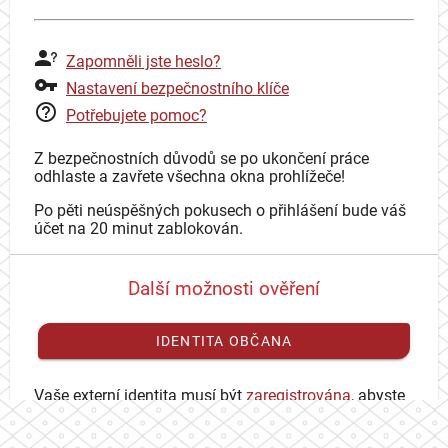
Zapomněli jste heslo?
Nastavení bezpečnostního klíče
Potřebujete pomoc?
Z bezpečnostních důvodů se po ukončení práce
odhlaste a zavřete všechna okna prohlížeče!
Po pěti neúspěšných pokusech o přihlášení bude váš
účet na 20 minut zablokován.
Další možnosti ověření
IDENTITA OBČANA
Vaše externí identita musí být
zaregistrována
, abyste
se mohli přihlásit ke svému CAS účtu.