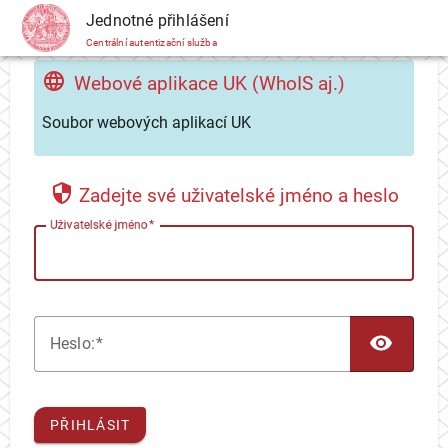
CAS
Jednotné přihlášení
Centrální autentizační služba
Webové aplikace UK (WhoIS aj.)
Soubor webových aplikací UK
Zadejte své uživatelské jméno a heslo
U
živatelské jméno
TOG
H
eslo:
PŘIHLÁSIT