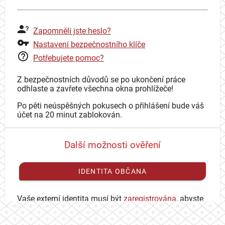
Zapomněli jste heslo?
Nastavení bezpečnostního klíče
Potřebujete pomoc?
Z bezpečnostních důvodů se po ukončení práce
odhlaste a zavřete všechna okna prohlížeče!
Po pěti neúspěšných pokusech o přihlášení bude váš
účet na 20 minut zablokován.
Další možnosti ověření
IDENTITA OBČANA
Vaše externí identita musí být
zaregistrována
, abyste
se mohli přihlásit ke svému CAS účtu.