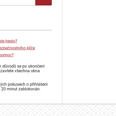
ste heslo?
ezpečnostního klíče
 pomoc?
h důvodů se po ukončení
 zavřete všechna okna
ých pokusech o přihlášení
 20 minut zablokován.