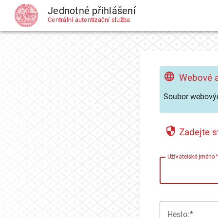
Jednotné přihlášení
CAS
Centrální autentizační služba
Webové a
Soubor webovýc
Zadejte s
U
živatelské jméno
H
eslo: