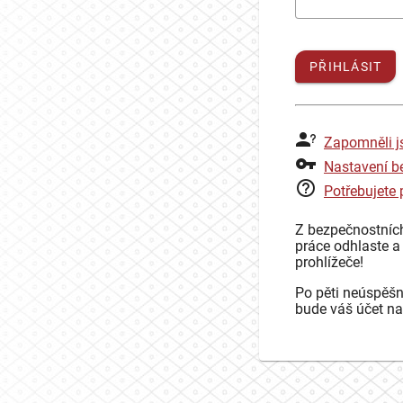
PŘIHLÁSIT
Zapomněli j
Nastavení b
Potřebujete
Z bezpečnostníc
práce odhlaste a
prohlížeče!
Po pěti neúspěšn
bude váš účet na