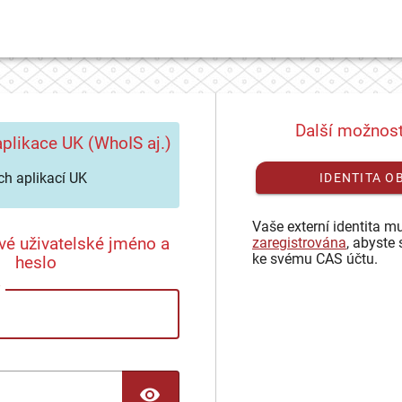
Další možnost
plikace UK (WhoIS aj.)
h aplikací UK
IDENTITA O
Vaše externí identita mu
vé uživatelské jméno a
zaregistrována
, abyste 
ke svému CAS účtu.
heslo
TOGGLE PASSWORD