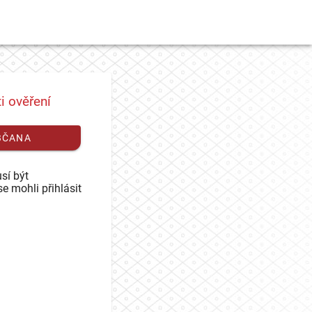
i ověření
BČANA
sí být
se mohli přihlásit