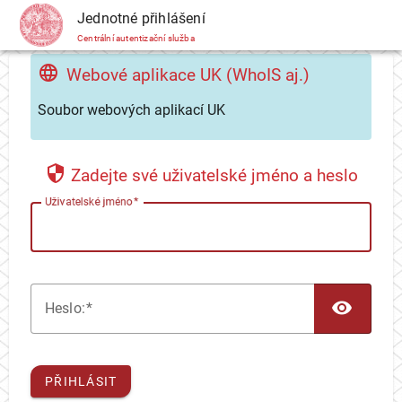
CAS
Jednotné přihlášení
Centrální autentizační služba
Webové aplikace UK (WhoIS aj.)
Soubor webových aplikací UK
Zadejte své uživatelské jméno a heslo
U
živatelské jméno
TOG
H
eslo:
PŘIHLÁSIT