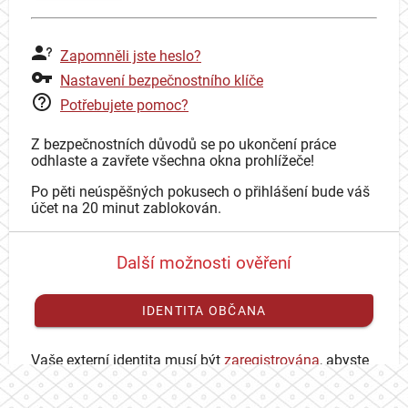
Zapomněli jste heslo?
Nastavení bezpečnostního klíče
Potřebujete pomoc?
Z bezpečnostních důvodů se po ukončení práce
odhlaste a zavřete všechna okna prohlížeče!
Po pěti neúspěšných pokusech o přihlášení bude váš
účet na 20 minut zablokován.
Další možnosti ověření
IDENTITA OBČANA
Vaše externí identita musí být
zaregistrována
, abyste
se mohli přihlásit ke svému CAS účtu.