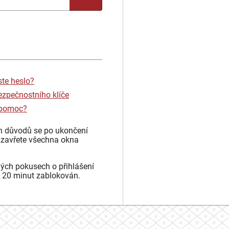
ste heslo?
ezpečnostního klíče
 pomoc?
h důvodů se po ukončení
 zavřete všechna okna
ých pokusech o přihlášení
 20 minut zablokován.