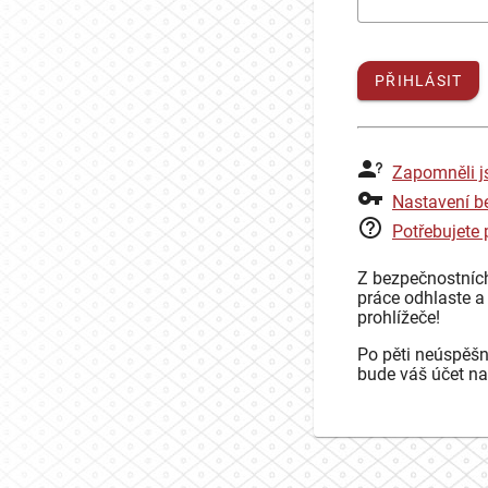
PŘIHLÁSIT
Zapomněli j
Nastavení b
Potřebujete
Z bezpečnostníc
práce odhlaste a
prohlížeče!
Po pěti neúspěšn
bude váš účet na