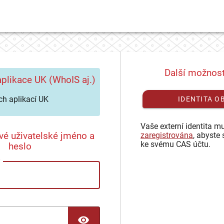
Další možnost
plikace UK (WhoIS aj.)
h aplikací UK
IDENTITA O
Vaše externí identita mu
vé uživatelské jméno a
zaregistrována
, abyste 
ke svému CAS účtu.
heslo
TOGGLE PASSWORD