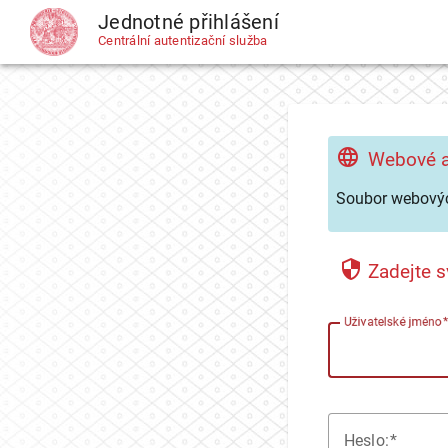
Jednotné přihlášení
CAS
Centrální autentizační služba
Webové a
Soubor webovýc
Zadejte s
U
živatelské jméno
H
eslo: