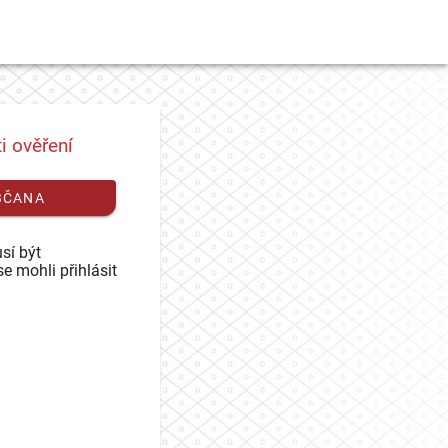
i ověření
BČANA
sí být
se mohli přihlásit