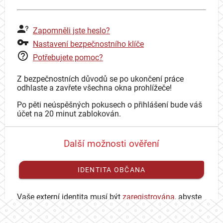
Zapomněli jste heslo?
Nastavení bezpečnostního klíče
Potřebujete pomoc?
Z bezpečnostních důvodů se po ukončení práce
odhlaste a zavřete všechna okna prohlížeče!
Po pěti neúspěšných pokusech o přihlášení bude váš
účet na 20 minut zablokován.
Další možnosti ověření
IDENTITA OBČANA
Vaše externí identita musí být
zaregistrována
, abyste
se mohli přihlásit ke svému CAS účtu.