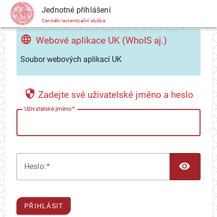
CAS
Jednotné přihlášení
Centrální autentizační služba
Webové aplikace UK (WhoIS aj.)
Soubor webových aplikací UK
Zadejte své uživatelské jméno a heslo
U
živatelské jméno
TOG
H
eslo:
PŘIHLÁSIT