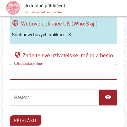
CAS
Jednotné přihlášení
Centrální autentizační služba
Webové aplikace UK (WhoIS aj.)
Soubor webových aplikací UK
Zadejte své uživatelské jméno a heslo
U
živatelské jméno
TOG
H
eslo:
PŘIHLÁSIT