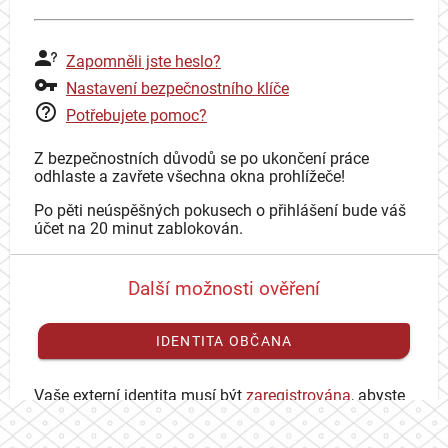
Zapomněli jste heslo?
Nastavení bezpečnostního klíče
Potřebujete pomoc?
Z bezpečnostních důvodů se po ukončení práce
odhlaste a zavřete všechna okna prohlížeče!
Po pěti neúspěšných pokusech o přihlášení bude váš
účet na 20 minut zablokován.
Další možnosti ověření
IDENTITA OBČANA
Vaše externí identita musí být
zaregistrována
, abyste
se mohli přihlásit ke svému CAS účtu.