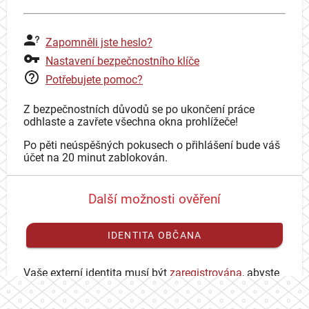
Zapomněli jste heslo?
Nastavení bezpečnostního klíče
Potřebujete pomoc?
Z bezpečnostních důvodů se po ukončení práce
odhlaste a zavřete všechna okna prohlížeče!
Po pěti neúspěšných pokusech o přihlášení bude váš
účet na 20 minut zablokován.
Další možnosti ověření
IDENTITA OBČANA
Vaše externí identita musí být
zaregistrována
, abyste
se mohli přihlásit ke svému CAS účtu.