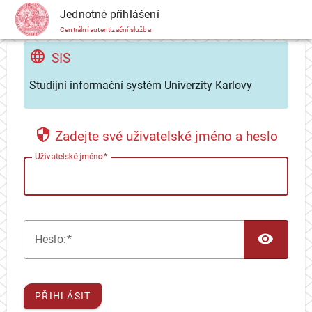
CAS
Jednotné přihlášení
Centrální autentizační služba
SIS
Studijní informační systém Univerzity Karlovy
Zadejte své uživatelské jméno a heslo
U
živatelské jméno
TOG
H
eslo:
PŘIHLÁSIT