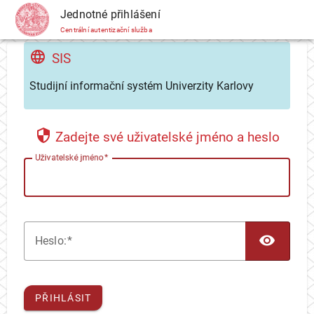
CAS
Jednotné přihlášení
Centrální autentizační služba
SIS
Studijní informační systém Univerzity Karlovy
Zadejte své uživatelské jméno a heslo
U
živatelské jméno
TOG
H
eslo:
PŘIHLÁSIT