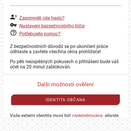
Zapomněli jste heslo?
Nastavení bezpečnostního klíče
Potřebujete pomoc?
Z bezpečnostních důvodů se po ukončení práce
odhlaste a zavřete všechna okna prohlížeče!
Po pěti neúspěšných pokusech o přihlášení bude váš
účet na 20 minut zablokován.
Další možnosti ověření
IDENTITA OBČANA
Vaše externí identita musí být
zaregistrována
, abyste
se mohli přihlásit ke svému CAS účtu.