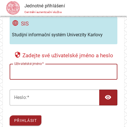
CAS
Jednotné přihlášení
Centrální autentizační služba
SIS
Studijní informační systém Univerzity Karlovy
Zadejte své uživatelské jméno a heslo
U
živatelské jméno
TOG
H
eslo:
PŘIHLÁSIT