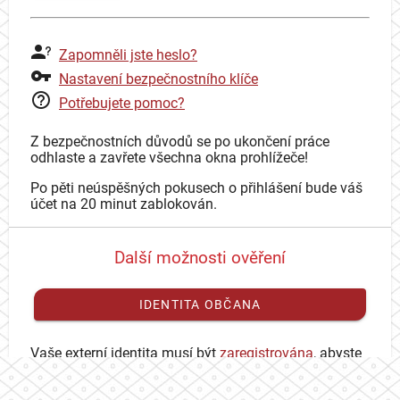
Zapomněli jste heslo?
Nastavení bezpečnostního klíče
Potřebujete pomoc?
Z bezpečnostních důvodů se po ukončení práce
odhlaste a zavřete všechna okna prohlížeče!
Po pěti neúspěšných pokusech o přihlášení bude váš
účet na 20 minut zablokován.
Další možnosti ověření
IDENTITA OBČANA
Vaše externí identita musí být
zaregistrována
, abyste
se mohli přihlásit ke svému CAS účtu.