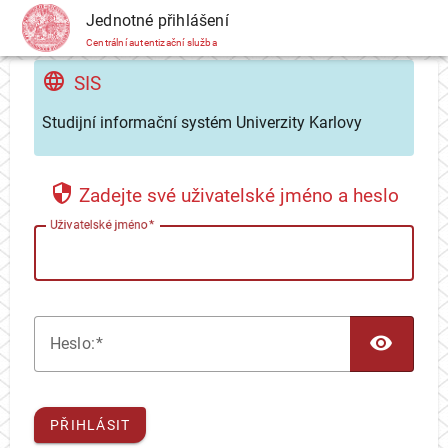
CAS
Jednotné přihlášení
Centrální autentizační služba
SIS
Studijní informační systém Univerzity Karlovy
Zadejte své uživatelské jméno a heslo
U
živatelské jméno
TOG
H
eslo:
PŘIHLÁSIT