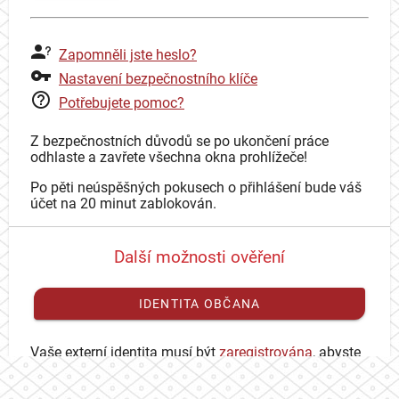
Zapomněli jste heslo?
Nastavení bezpečnostního klíče
Potřebujete pomoc?
Z bezpečnostních důvodů se po ukončení práce
odhlaste a zavřete všechna okna prohlížeče!
Po pěti neúspěšných pokusech o přihlášení bude váš
účet na 20 minut zablokován.
Další možnosti ověření
IDENTITA OBČANA
Vaše externí identita musí být
zaregistrována
, abyste
se mohli přihlásit ke svému CAS účtu.