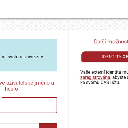
Další možnost
ační systém Univerzity
IDENTITA O
Vaše externí identita mu
zaregistrována
, abyste 
vé uživatelské jméno a
ke svému CAS účtu.
heslo