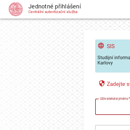
Jednotné přihlášení
CAS
Centrální autentizační služba
SIS
Studijní inform
Karlovy
Zadejte s
U
živatelské jméno