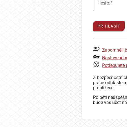
H
eslo:
PŘIHLÁSIT
Zapomněli j
Nastavení b
Potřebujete
Z bezpečnostníc
práce odhlaste a
prohlížeče!
Po pěti neúspěšn
bude váš účet na