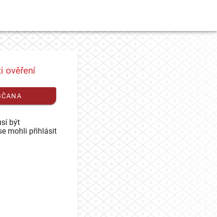
i ověření
BČANA
sí být
se mohli přihlásit