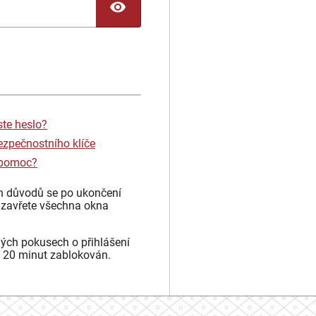
TOGGLE PASSWORD
ste heslo?
ezpečnostního klíče
 pomoc?
h důvodů se po ukončení
 zavřete všechna okna
ých pokusech o přihlášení
 20 minut zablokován.