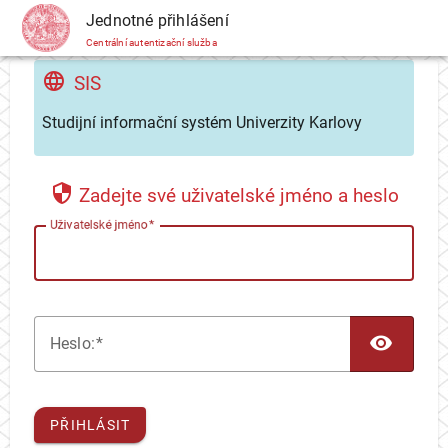
CAS
Jednotné přihlášení
Centrální autentizační služba
SIS
Studijní informační systém Univerzity Karlovy
Zadejte své uživatelské jméno a heslo
U
živatelské jméno
TOG
H
eslo:
PŘIHLÁSIT