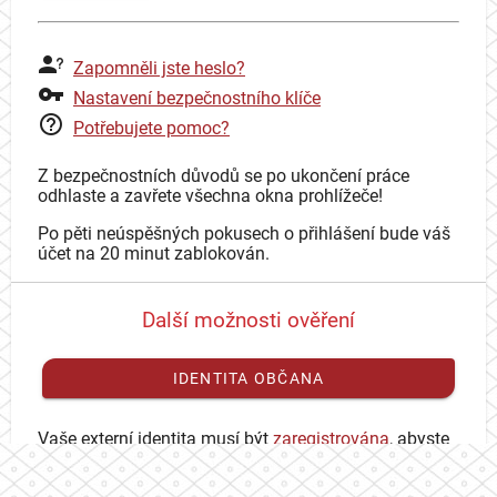
Zapomněli jste heslo?
Nastavení bezpečnostního klíče
Potřebujete pomoc?
Z bezpečnostních důvodů se po ukončení práce
odhlaste a zavřete všechna okna prohlížeče!
Po pěti neúspěšných pokusech o přihlášení bude váš
účet na 20 minut zablokován.
Další možnosti ověření
IDENTITA OBČANA
Vaše externí identita musí být
zaregistrována
, abyste
se mohli přihlásit ke svému CAS účtu.