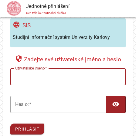
CAS
Jednotné přihlášení
Centrální autentizační služba
SIS
Studijní informační systém Univerzity Karlovy
Zadejte své uživatelské jméno a heslo
U
živatelské jméno
TOG
H
eslo:
PŘIHLÁSIT