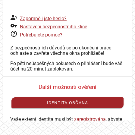
Zapomněli jste heslo?
Nastavení bezpečnostního klíče
Potřebujete pomoc?
Z bezpečnostních důvodů se po ukončení práce
odhlaste a zavřete všechna okna prohlížeče!
Po pěti neúspěšných pokusech o přihlášení bude váš
účet na 20 minut zablokován.
Další možnosti ověření
IDENTITA OBČANA
Vaše externí identita musí být
zaregistrována
, abyste
se mohli přihlásit ke svému CAS účtu.