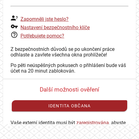
Zapomněli jste heslo?
Nastavení bezpečnostního klíče
Potřebujete pomoc?
Z bezpečnostních důvodů se po ukončení práce
odhlaste a zavřete všechna okna prohlížeče!
Po pěti neúspěšných pokusech o přihlášení bude váš
účet na 20 minut zablokován.
Další možnosti ověření
IDENTITA OBČANA
Vaše externí identita musí být
zaregistrována
, abyste
se mohli přihlásit ke svému CAS účtu.