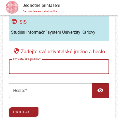
CAS
Jednotné přihlášení
Centrální autentizační služba
SIS
Studijní informační systém Univerzity Karlovy
Zadejte své uživatelské jméno a heslo
U
živatelské jméno
TOG
H
eslo:
PŘIHLÁSIT