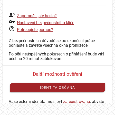
Zapomněli jste heslo?
Nastavení bezpečnostního klíče
Potřebujete pomoc?
Z bezpečnostních důvodů se po ukončení práce
odhlaste a zavřete všechna okna prohlížeče!
Po pěti neúspěšných pokusech o přihlášení bude váš
účet na 20 minut zablokován.
Další možnosti ověření
IDENTITA OBČANA
Vaše externí identita musí být
zaregistrována
, abyste
se mohli přihlásit ke svému CAS účtu.