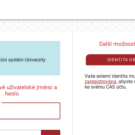
Další možnost
ační systém Univerzity
IDENTITA O
Vaše externí identita mu
zaregistrována
, abyste 
vé uživatelské jméno a
ke svému CAS účtu.
heslo