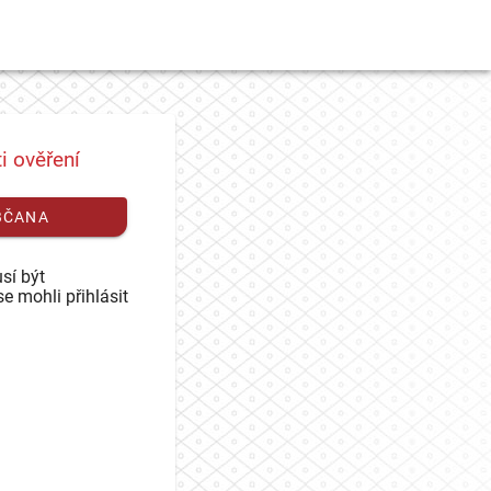
i ověření
BČANA
sí být
se mohli přihlásit