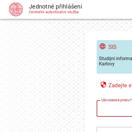
Jednotné přihlášení
CAS
Centrální autentizační služba
SIS
Studijní inform
Karlovy
Zadejte s
U
živatelské jméno