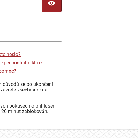
TOGGLE PASSWORD
ste heslo?
ezpečnostního klíče
 pomoc?
h důvodů se po ukončení
 zavřete všechna okna
ých pokusech o přihlášení
 20 minut zablokován.