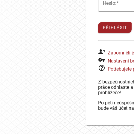
H
eslo:
PŘIHLÁSIT
Zapomněli j
Nastavení b
Potřebujete
Z bezpečnostníc
práce odhlaste a
prohlížeče!
Po pěti neúspěšn
bude váš účet na