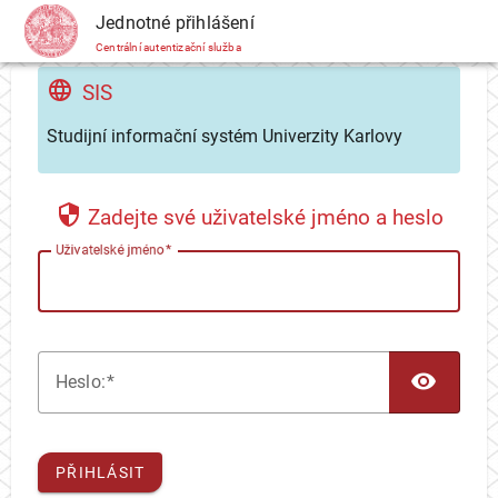
CAS
Jednotné přihlášení
Centrální autentizační služba
SIS
Studijní informační systém Univerzity Karlovy
Zadejte své uživatelské jméno a heslo
U
živatelské jméno
TOG
H
eslo:
PŘIHLÁSIT