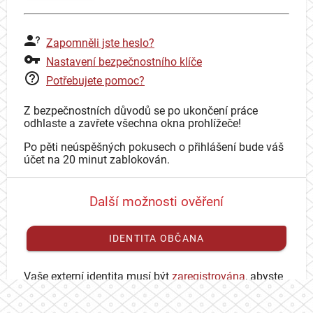
Zapomněli jste heslo?
Nastavení bezpečnostního klíče
Potřebujete pomoc?
Z bezpečnostních důvodů se po ukončení práce
odhlaste a zavřete všechna okna prohlížeče!
Po pěti neúspěšných pokusech o přihlášení bude váš
účet na 20 minut zablokován.
Další možnosti ověření
IDENTITA OBČANA
Vaše externí identita musí být
zaregistrována
, abyste
se mohli přihlásit ke svému CAS účtu.