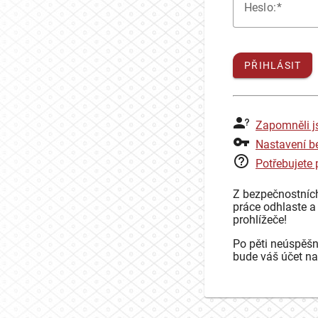
H
eslo:
PŘIHLÁSIT
Zapomněli j
Nastavení b
Potřebujete
Z bezpečnostníc
práce odhlaste a
prohlížeče!
Po pěti neúspěšn
bude váš účet na