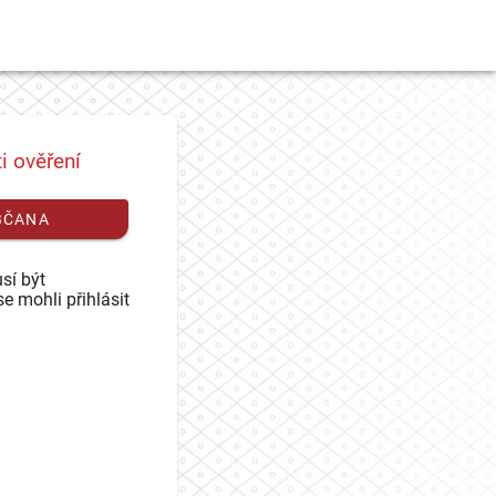
i ověření
BČANA
sí být
se mohli přihlásit