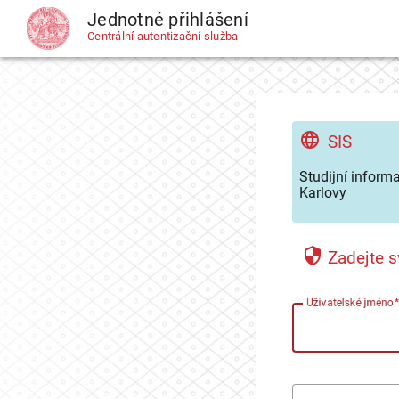
Jednotné přihlášení
CAS
Centrální autentizační služba
SIS
Studijní inform
Karlovy
Zadejte s
U
živatelské jméno