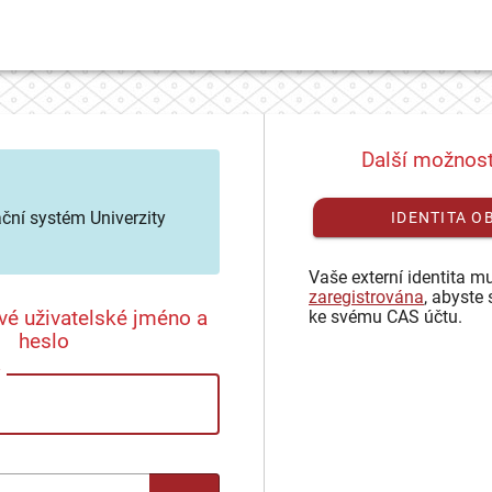
Další možnost
ační systém Univerzity
IDENTITA O
Vaše externí identita mu
zaregistrována
, abyste 
vé uživatelské jméno a
ke svému CAS účtu.
heslo