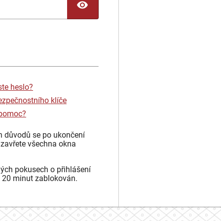
TOGGLE PASSWORD
ste heslo?
ezpečnostního klíče
 pomoc?
h důvodů se po ukončení
 zavřete všechna okna
ých pokusech o přihlášení
 20 minut zablokován.