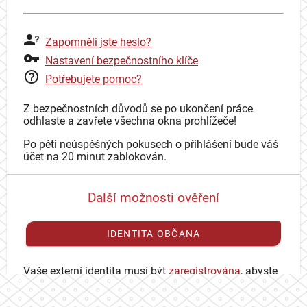
Zapomněli jste heslo?
Nastavení bezpečnostního klíče
Potřebujete pomoc?
Z bezpečnostních důvodů se po ukončení práce
odhlaste a zavřete všechna okna prohlížeče!
Po pěti neúspěšných pokusech o přihlášení bude váš
účet na 20 minut zablokován.
Další možnosti ověření
IDENTITA OBČANA
Vaše externí identita musí být
zaregistrována
, abyste
se mohli přihlásit ke svému CAS účtu.