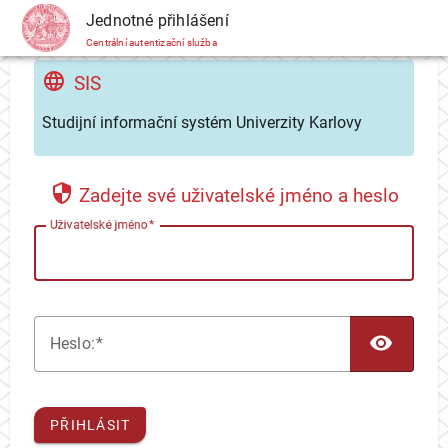
CAS
Jednotné přihlášení
Centrální autentizační služba
SIS
Studijní informační systém Univerzity Karlovy
Zadejte své uživatelské jméno a heslo
U
živatelské jméno
TOG
H
eslo:
PŘIHLÁSIT