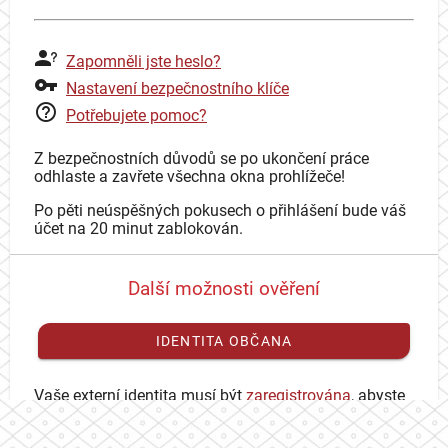
Zapomněli jste heslo?
Nastavení bezpečnostního klíče
Potřebujete pomoc?
Z bezpečnostních důvodů se po ukončení práce
odhlaste a zavřete všechna okna prohlížeče!
Po pěti neúspěšných pokusech o přihlášení bude váš
účet na 20 minut zablokován.
Další možnosti ověření
IDENTITA OBČANA
Vaše externí identita musí být
zaregistrována
, abyste
se mohli přihlásit ke svému CAS účtu.