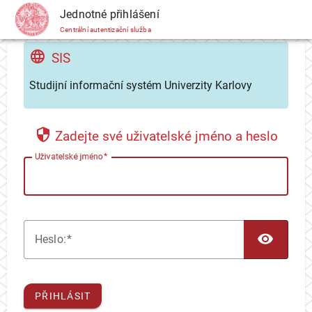
CAS
Jednotné přihlášení
Centrální autentizační služba
SIS
Studijní informační systém Univerzity Karlovy
Zadejte své uživatelské jméno a heslo
U
živatelské jméno
TOG
H
eslo:
PŘIHLÁSIT