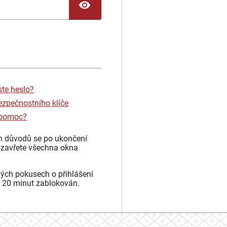
TOGGLE PASSWORD
ste heslo?
ezpečnostního klíče
 pomoc?
h důvodů se po ukončení
 zavřete všechna okna
ých pokusech o přihlášení
 20 minut zablokován.