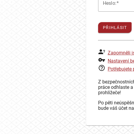
H
eslo:
PŘIHLÁSIT
Zapomněli j
Nastavení b
Potřebujete
Z bezpečnostníc
práce odhlaste a
prohlížeče!
Po pěti neúspěšn
bude váš účet na