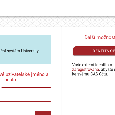
Další možnost
ační systém Univerzity
IDENTITA O
Vaše externí identita mu
zaregistrována
, abyste 
vé uživatelské jméno a
ke svému CAS účtu.
heslo