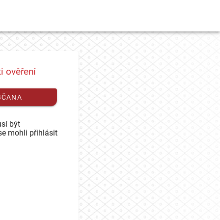
i ověření
BČANA
sí být
se mohli přihlásit