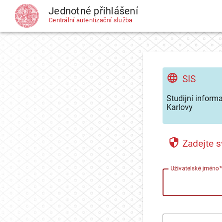
Jednotné přihlášení
CAS
Centrální autentizační služba
SIS
Studijní inform
Karlovy
Zadejte s
U
živatelské jméno