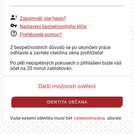
Zapomněli jste heslo?
Nastavení bezpečnostního klíče
Potřebujete pomoc?
Z bezpečnostních důvodů se po ukončení práce
odhlaste a zavřete všechna okna prohlížeče!
Po pěti neúspěšných pokusech o přihlášení bude váš
účet na 20 minut zablokován.
Další možnosti ověření
IDENTITA OBČANA
Vaše externí identita musí být
zaregistrována
, abyste
se mohli přihlásit ke svému CAS účtu.