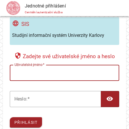
CAS
Jednotné přihlášení
Centrální autentizační služba
SIS
Studijní informační systém Univerzity Karlovy
Zadejte své uživatelské jméno a heslo
U
živatelské jméno
TOG
H
eslo:
PŘIHLÁSIT