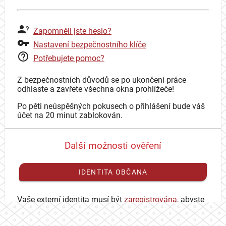
Zapomněli jste heslo?
Nastavení bezpečnostního klíče
Potřebujete pomoc?
Z bezpečnostních důvodů se po ukončení práce
odhlaste a zavřete všechna okna prohlížeče!
Po pěti neúspěšných pokusech o přihlášení bude váš
účet na 20 minut zablokován.
Další možnosti ověření
IDENTITA OBČANA
Vaše externí identita musí být
zaregistrována
, abyste
se mohli přihlásit ke svému CAS účtu.