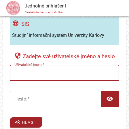
CAS
Jednotné přihlášení
Centrální autentizační služba
SIS
Studijní informační systém Univerzity Karlovy
Zadejte své uživatelské jméno a heslo
U
živatelské jméno
TOG
H
eslo:
PŘIHLÁSIT