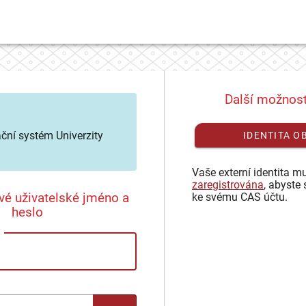
Další možnost
ační systém Univerzity
IDENTITA O
Vaše externí identita mu
zaregistrována
, abyste 
vé uživatelské jméno a
ke svému CAS účtu.
heslo