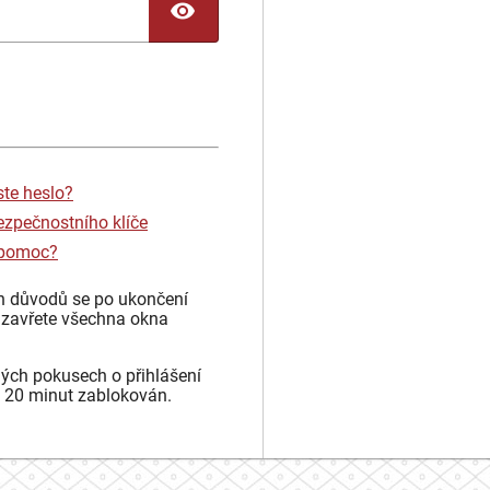
TOGGLE PASSWORD
ste heslo?
ezpečnostního klíče
 pomoc?
h důvodů se po ukončení
 zavřete všechna okna
ých pokusech o přihlášení
 20 minut zablokován.