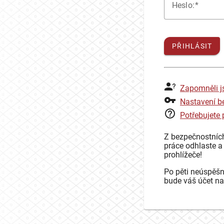
H
eslo:
PŘIHLÁSIT
Zapomněli j
Nastavení b
Potřebujete
Z bezpečnostníc
práce odhlaste a
prohlížeče!
Po pěti neúspěšn
bude váš účet na