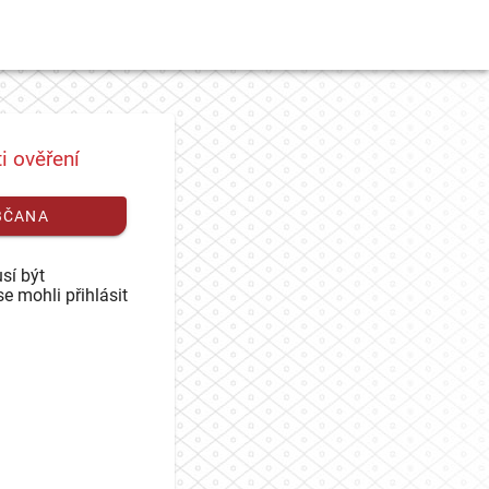
i ověření
BČANA
sí být
se mohli přihlásit