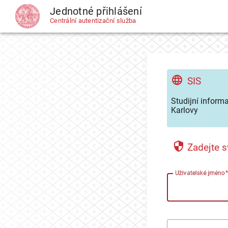
Jednotné přihlášení
CAS
Centrální autentizační služba
SIS
Studijní inform
Karlovy
Zadejte s
U
živatelské jméno