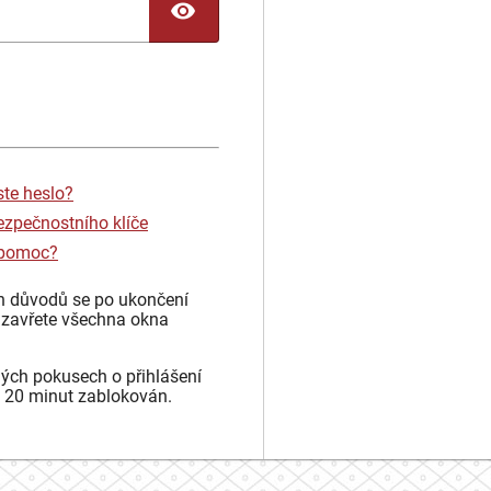
TOGGLE PASSWORD
ste heslo?
ezpečnostního klíče
 pomoc?
h důvodů se po ukončení
 zavřete všechna okna
ých pokusech o přihlášení
 20 minut zablokován.