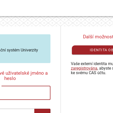
Další možnost
ační systém Univerzity
IDENTITA O
Vaše externí identita mu
zaregistrována
, abyste 
vé uživatelské jméno a
ke svému CAS účtu.
heslo