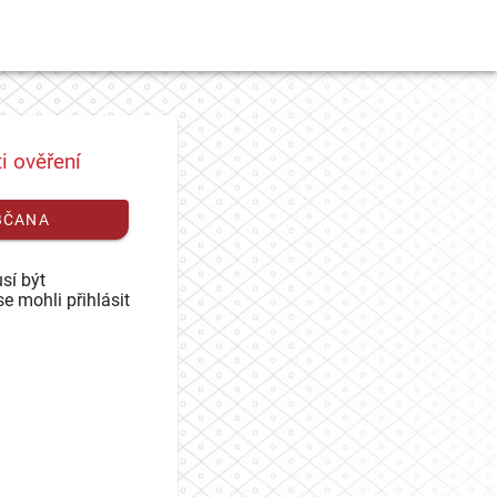
i ověření
BČANA
sí být
se mohli přihlásit