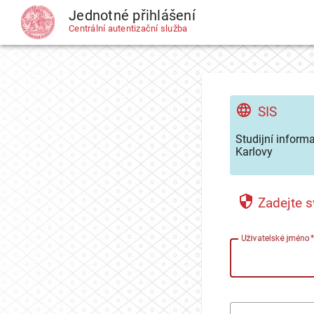
Jednotné přihlášení
CAS
Centrální autentizační služba
SIS
Studijní inform
Karlovy
Zadejte s
U
živatelské jméno