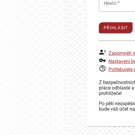
H
eslo:
PŘIHLÁSIT
Zapomněli j
Nastavení b
Potřebujete
Z bezpečnostníc
práce odhlaste a
prohlížeče!
Po pěti neúspěšn
bude váš účet na