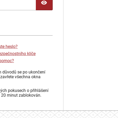
TOGGLE PASSWORD
ste heslo?
ezpečnostního klíče
 pomoc?
h důvodů se po ukončení
 zavřete všechna okna
ých pokusech o přihlášení
 20 minut zablokován.