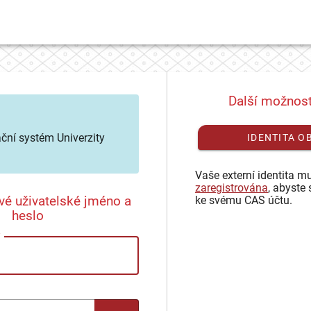
Další možnost
ační systém Univerzity
IDENTITA O
Vaše externí identita mu
zaregistrována
, abyste 
vé uživatelské jméno a
ke svému CAS účtu.
heslo