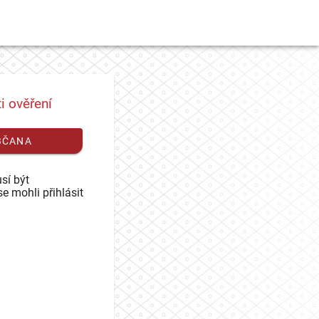
i ověření
BČANA
sí být
se mohli přihlásit