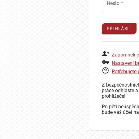
H
eslo:
PŘIHLÁSIT
Zapomněli j
Nastavení b
Potřebujete
Z bezpečnostníc
práce odhlaste a
prohlížeče!
Po pěti neúspěšn
bude váš účet na