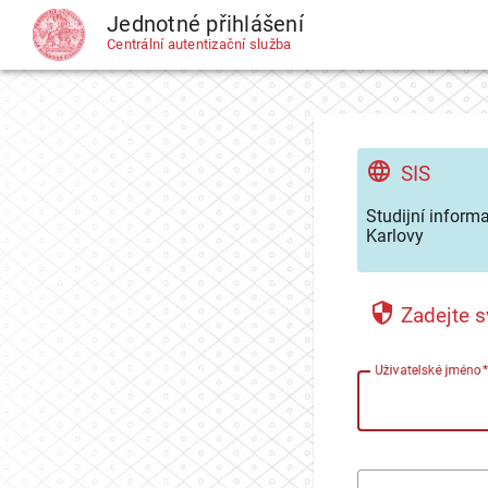
Jednotné přihlášení
CAS
Centrální autentizační služba
SIS
Studijní inform
Karlovy
Zadejte s
U
živatelské jméno