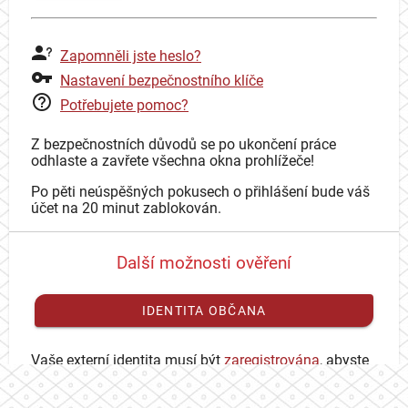
Zapomněli jste heslo?
Nastavení bezpečnostního klíče
Potřebujete pomoc?
Z bezpečnostních důvodů se po ukončení práce
odhlaste a zavřete všechna okna prohlížeče!
Po pěti neúspěšných pokusech o přihlášení bude váš
účet na 20 minut zablokován.
Další možnosti ověření
IDENTITA OBČANA
Vaše externí identita musí být
zaregistrována
, abyste
se mohli přihlásit ke svému CAS účtu.