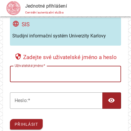
CAS
Jednotné přihlášení
Centrální autentizační služba
SIS
Studijní informační systém Univerzity Karlovy
Zadejte své uživatelské jméno a heslo
U
živatelské jméno
TOG
H
eslo:
PŘIHLÁSIT