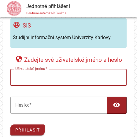
CAS
Jednotné přihlášení
Centrální autentizační služba
SIS
Studijní informační systém Univerzity Karlovy
Zadejte své uživatelské jméno a heslo
U
živatelské jméno
TOG
H
eslo:
PŘIHLÁSIT