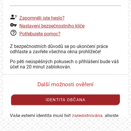
Zapomněli jste heslo?
Nastavení bezpečnostního klíče
Potřebujete pomoc?
Z bezpečnostních důvodů se po ukončení práce
odhlaste a zavřete všechna okna prohlížeče!
Po pěti neúspěšných pokusech o přihlášení bude váš
účet na 20 minut zablokován.
Další možnosti ověření
IDENTITA OBČANA
Vaše externí identita musí být
zaregistrována
, abyste
se mohli přihlásit ke svému CAS účtu.