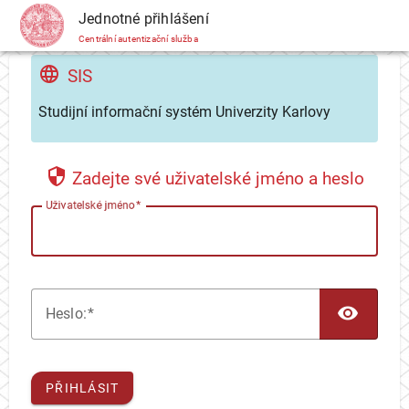
CAS
Jednotné přihlášení
Centrální autentizační služba
SIS
Studijní informační systém Univerzity Karlovy
Zadejte své uživatelské jméno a heslo
U
živatelské jméno
TOG
H
eslo:
PŘIHLÁSIT