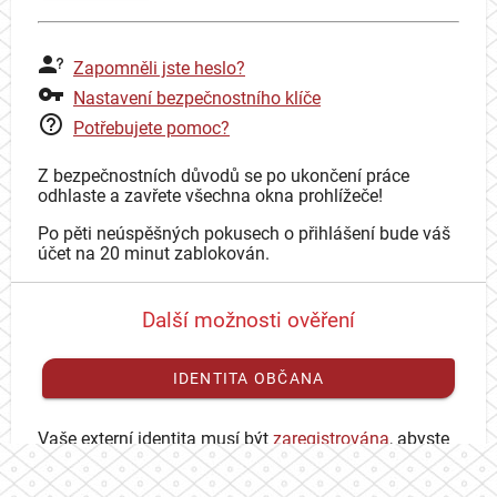
Zapomněli jste heslo?
Nastavení bezpečnostního klíče
Potřebujete pomoc?
Z bezpečnostních důvodů se po ukončení práce
odhlaste a zavřete všechna okna prohlížeče!
Po pěti neúspěšných pokusech o přihlášení bude váš
účet na 20 minut zablokován.
Další možnosti ověření
IDENTITA OBČANA
Vaše externí identita musí být
zaregistrována
, abyste
se mohli přihlásit ke svému CAS účtu.