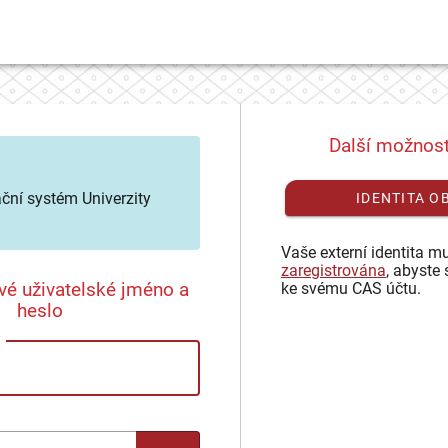
Další možnost
ační systém Univerzity
IDENTITA O
Vaše externí identita mu
zaregistrována
, abyste 
vé uživatelské jméno a
ke svému CAS účtu.
heslo