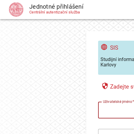
Jednotné přihlášení
CAS
Centrální autentizační služba
SIS
Studijní inform
Karlovy
Zadejte s
U
živatelské jméno