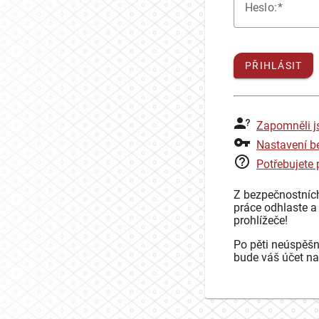
H
eslo:
PŘIHLÁSIT
Zapomněli j
Nastavení b
Potřebujete
Z bezpečnostníc
práce odhlaste a
prohlížeče!
Po pěti neúspěšn
bude váš účet na