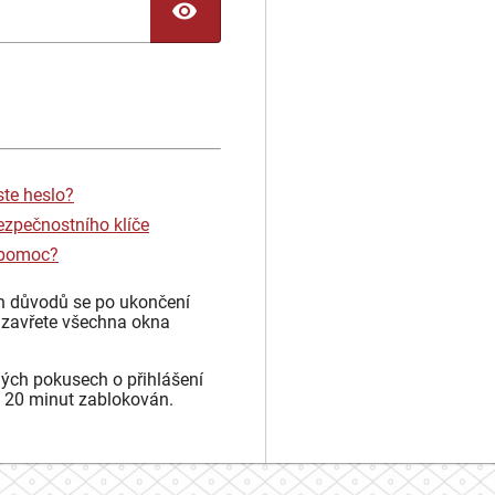
TOGGLE PASSWORD
ste heslo?
ezpečnostního klíče
 pomoc?
h důvodů se po ukončení
 zavřete všechna okna
ých pokusech o přihlášení
 20 minut zablokován.