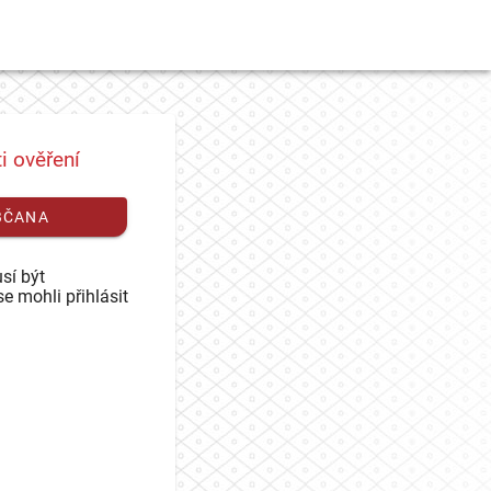
i ověření
BČANA
sí být
se mohli přihlásit