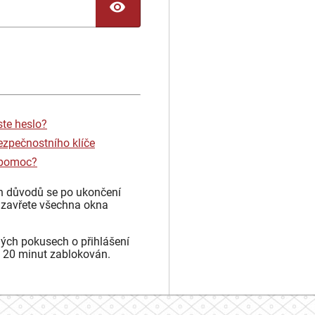
TOGGLE PASSWORD
ste heslo?
ezpečnostního klíče
 pomoc?
h důvodů se po ukončení
 zavřete všechna okna
ých pokusech o přihlášení
 20 minut zablokován.