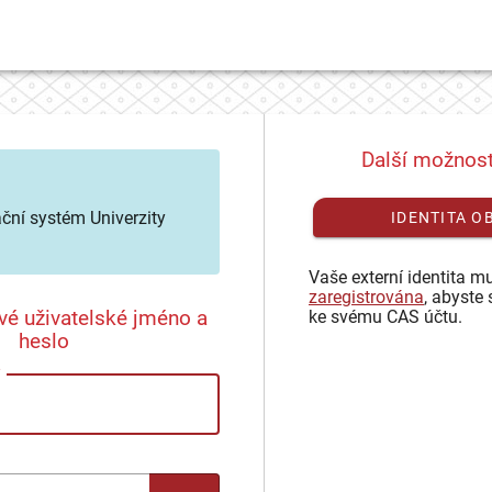
Další možnost
ační systém Univerzity
IDENTITA O
Vaše externí identita mu
zaregistrována
, abyste 
vé uživatelské jméno a
ke svému CAS účtu.
heslo