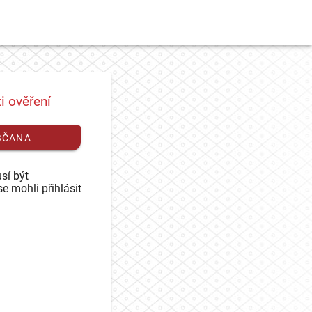
i ověření
BČANA
sí být
se mohli přihlásit