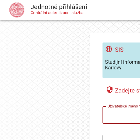
Jednotné přihlášení
CAS
Centrální autentizační služba
SIS
Studijní inform
Karlovy
Zadejte s
U
živatelské jméno