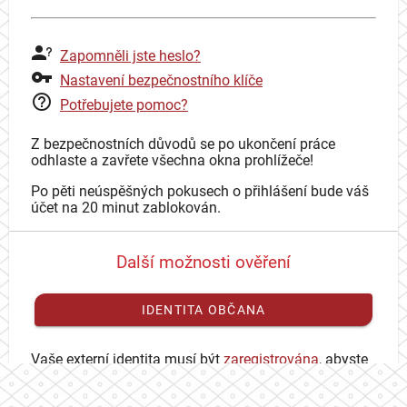
Zapomněli jste heslo?
Nastavení bezpečnostního klíče
Potřebujete pomoc?
Z bezpečnostních důvodů se po ukončení práce
odhlaste a zavřete všechna okna prohlížeče!
Po pěti neúspěšných pokusech o přihlášení bude váš
účet na 20 minut zablokován.
Další možnosti ověření
IDENTITA OBČANA
Vaše externí identita musí být
zaregistrována
, abyste
se mohli přihlásit ke svému CAS účtu.