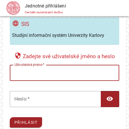
CAS
Jednotné přihlášení
Centrální autentizační služba
SIS
Studijní informační systém Univerzity Karlovy
Zadejte své uživatelské jméno a heslo
U
živatelské jméno
TOG
H
eslo:
PŘIHLÁSIT