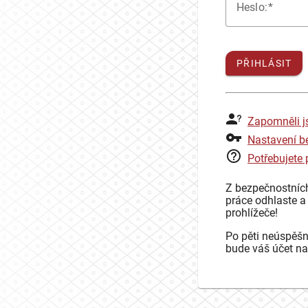
H
eslo:
PŘIHLÁSIT
Zapomněli j
Nastavení b
Potřebujete
Z bezpečnostníc
práce odhlaste a
prohlížeče!
Po pěti neúspěšn
bude váš účet na