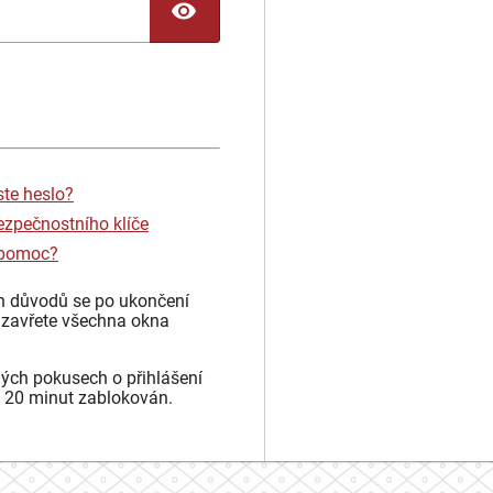
TOGGLE PASSWORD
ste heslo?
ezpečnostního klíče
 pomoc?
h důvodů se po ukončení
 zavřete všechna okna
ých pokusech o přihlášení
 20 minut zablokován.