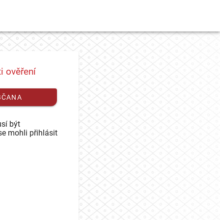
i ověření
BČANA
sí být
se mohli přihlásit