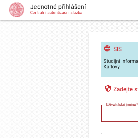
Jednotné přihlášení
CAS
Centrální autentizační služba
SIS
Studijní inform
Karlovy
Zadejte s
U
živatelské jméno