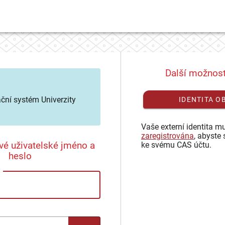
Další možnost
ační systém Univerzity
IDENTITA O
Vaše externí identita mu
zaregistrována
, abyste 
vé uživatelské jméno a
ke svému CAS účtu.
heslo