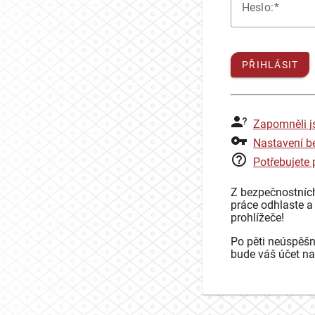
H
eslo:
PŘIHLÁSIT
Zapomněli j
Nastavení b
Potřebujete
Z bezpečnostníc
práce odhlaste a
prohlížeče!
Po pěti neúspěšn
bude váš účet na