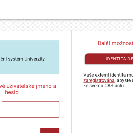
Další možnost
ační systém Univerzity
IDENTITA O
Vaše externí identita mu
zaregistrována
, abyste 
vé uživatelské jméno a
ke svému CAS účtu.
heslo