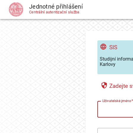
Jednotné přihlášení
CAS
Centrální autentizační služba
SIS
Studijní inform
Karlovy
Zadejte s
U
živatelské jméno