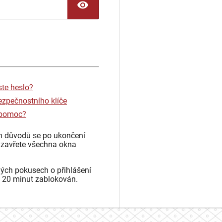
TOGGLE PASSWORD
ste heslo?
ezpečnostního klíče
 pomoc?
h důvodů se po ukončení
 zavřete všechna okna
ých pokusech o přihlášení
 20 minut zablokován.