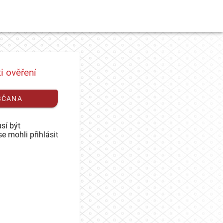
i ověření
BČANA
sí být
se mohli přihlásit