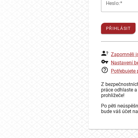
H
eslo:
PŘIHLÁSIT
Zapomněli j
Nastavení b
Potřebujete
Z bezpečnostníc
práce odhlaste a
prohlížeče!
Po pěti neúspěšn
bude váš účet na