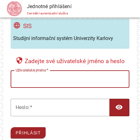
CAS
Jednotné přihlášení
Centrální autentizační služba
SIS
Studijní informační systém Univerzity Karlovy
Zadejte své uživatelské jméno a heslo
U
živatelské jméno
TOG
H
eslo:
PŘIHLÁSIT