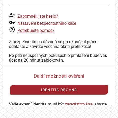
Zapomněli jste heslo?
Nastavení bezpečnostního klíče
Potřebujete pomoc?
Z bezpečnostních důvodů se po ukončení práce
odhlaste a zavřete všechna okna prohlížeče!
Po pěti neúspěšných pokusech o přihlášení bude váš
účet na 20 minut zablokován.
Další možnosti ověření
IDENTITA OBČANA
Vaše externí identita musí být
zaregistrována
, abyste
se mohli přihlásit ke svému CAS účtu.