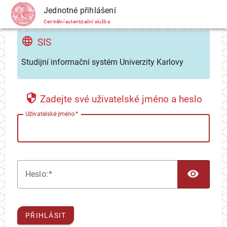
CAS
Jednotné přihlášení
Centrální autentizační služba
SIS
Studijní informační systém Univerzity Karlovy
Zadejte své uživatelské jméno a heslo
U
živatelské jméno
TOG
H
eslo:
PŘIHLÁSIT