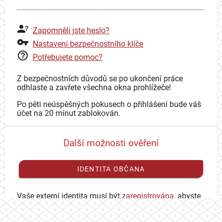
Zapomněli jste heslo?
Nastavení bezpečnostního klíče
Potřebujete pomoc?
Z bezpečnostních důvodů se po ukončení práce
odhlaste a zavřete všechna okna prohlížeče!
Po pěti neúspěšných pokusech o přihlášení bude váš
účet na 20 minut zablokován.
Další možnosti ověření
IDENTITA OBČANA
Vaše externí identita musí být
zaregistrována
, abyste
se mohli přihlásit ke svému CAS účtu.