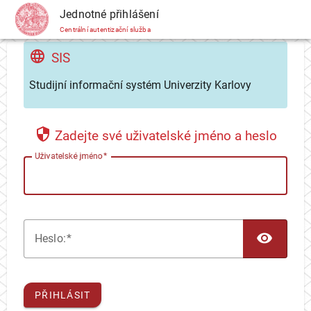
CAS
Jednotné přihlášení
Centrální autentizační služba
SIS
Studijní informační systém Univerzity Karlovy
Zadejte své uživatelské jméno a heslo
U
živatelské jméno
TOG
H
eslo:
PŘIHLÁSIT