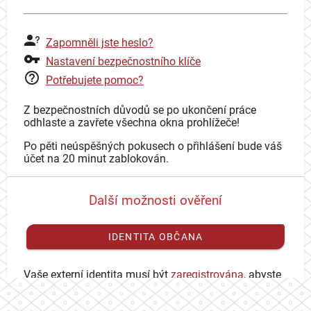
Zapomněli jste heslo?
Nastavení bezpečnostního klíče
Potřebujete pomoc?
Z bezpečnostních důvodů se po ukončení práce
odhlaste a zavřete všechna okna prohlížeče!
Po pěti neúspěšných pokusech o přihlášení bude váš
účet na 20 minut zablokován.
Další možnosti ověření
IDENTITA OBČANA
Vaše externí identita musí být
zaregistrována
, abyste
se mohli přihlásit ke svému CAS účtu.