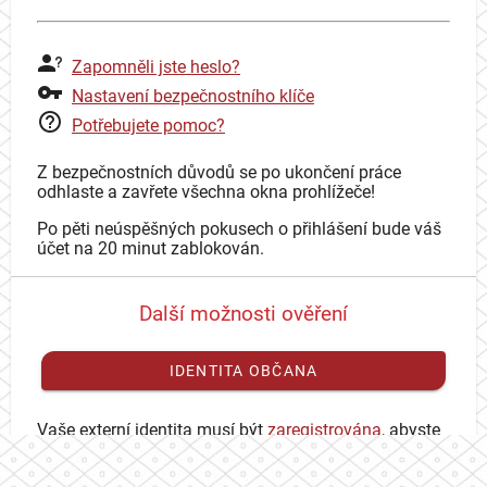
Zapomněli jste heslo?
Nastavení bezpečnostního klíče
Potřebujete pomoc?
Z bezpečnostních důvodů se po ukončení práce
odhlaste a zavřete všechna okna prohlížeče!
Po pěti neúspěšných pokusech o přihlášení bude váš
účet na 20 minut zablokován.
Další možnosti ověření
IDENTITA OBČANA
Vaše externí identita musí být
zaregistrována
, abyste
se mohli přihlásit ke svému CAS účtu.