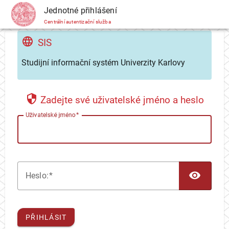
CAS
Jednotné přihlášení
Centrální autentizační služba
SIS
Studijní informační systém Univerzity Karlovy
Zadejte své uživatelské jméno a heslo
U
živatelské jméno
TOG
H
eslo:
PŘIHLÁSIT