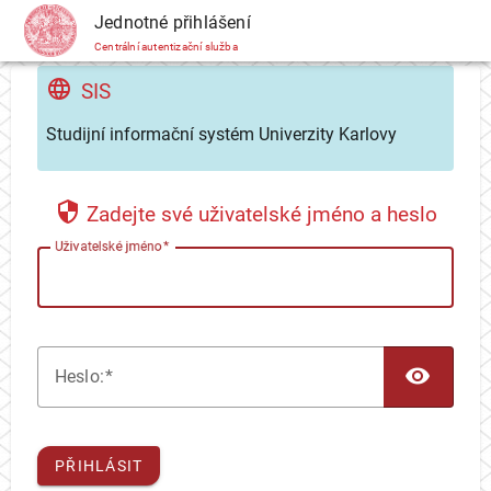
CAS
Jednotné přihlášení
Centrální autentizační služba
SIS
Studijní informační systém Univerzity Karlovy
Zadejte své uživatelské jméno a heslo
U
živatelské jméno
TOG
H
eslo:
PŘIHLÁSIT