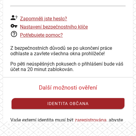
Zapomněli jste heslo?
Nastavení bezpečnostního klíče
Potřebujete pomoc?
Z bezpečnostních důvodů se po ukončení práce
odhlaste a zavřete všechna okna prohlížeče!
Po pěti neúspěšných pokusech o přihlášení bude váš
účet na 20 minut zablokován.
Další možnosti ověření
IDENTITA OBČANA
Vaše externí identita musí být
zaregistrována
, abyste
se mohli přihlásit ke svému CAS účtu.