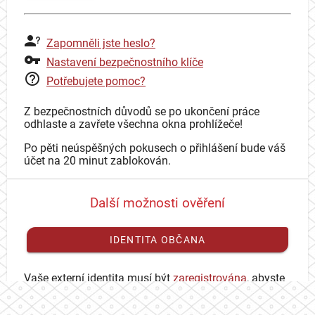
Zapomněli jste heslo?
Nastavení bezpečnostního klíče
Potřebujete pomoc?
Z bezpečnostních důvodů se po ukončení práce
odhlaste a zavřete všechna okna prohlížeče!
Po pěti neúspěšných pokusech o přihlášení bude váš
účet na 20 minut zablokován.
Další možnosti ověření
IDENTITA OBČANA
Vaše externí identita musí být
zaregistrována
, abyste
se mohli přihlásit ke svému CAS účtu.