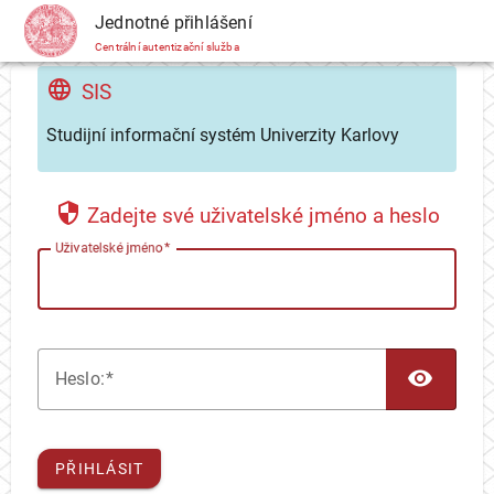
CAS
Jednotné přihlášení
Centrální autentizační služba
SIS
Studijní informační systém Univerzity Karlovy
Zadejte své uživatelské jméno a heslo
U
živatelské jméno
TOG
H
eslo:
PŘIHLÁSIT