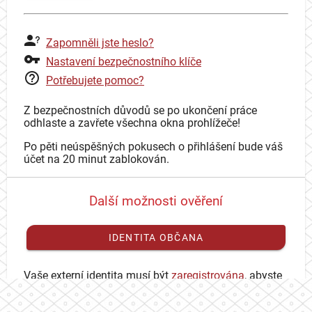
Zapomněli jste heslo?
Nastavení bezpečnostního klíče
Potřebujete pomoc?
Z bezpečnostních důvodů se po ukončení práce
odhlaste a zavřete všechna okna prohlížeče!
Po pěti neúspěšných pokusech o přihlášení bude váš
účet na 20 minut zablokován.
Další možnosti ověření
IDENTITA OBČANA
Vaše externí identita musí být
zaregistrována
, abyste
se mohli přihlásit ke svému CAS účtu.