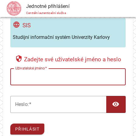
CAS
Jednotné přihlášení
Centrální autentizační služba
SIS
Studijní informační systém Univerzity Karlovy
Zadejte své uživatelské jméno a heslo
U
živatelské jméno
TOG
H
eslo:
PŘIHLÁSIT