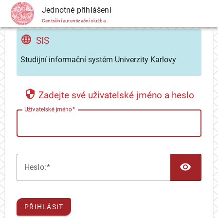
CAS
Jednotné přihlášení
Centrální autentizační služba
SIS
Studijní informační systém Univerzity Karlovy
Zadejte své uživatelské jméno a heslo
U
živatelské jméno
TOG
H
eslo:
PŘIHLÁSIT