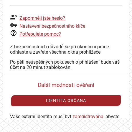
Zapomněli jste heslo?
Nastavení bezpečnostního klíče
Potřebujete pomoc?
Z bezpečnostních důvodů se po ukončení práce
odhlaste a zavřete všechna okna prohlížeče!
Po pěti neúspěšných pokusech o přihlášení bude váš
účet na 20 minut zablokován.
Další možnosti ověření
IDENTITA OBČANA
Vaše externí identita musí být
zaregistrována
, abyste
se mohli přihlásit ke svému CAS účtu.