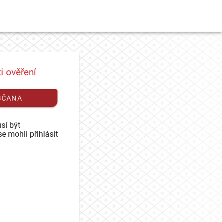
i ověření
BČANA
sí být
se mohli přihlásit