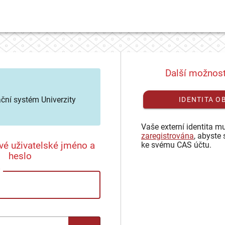
Další možnost
ační systém Univerzity
IDENTITA O
Vaše externí identita mu
zaregistrována
, abyste 
vé uživatelské jméno a
ke svému CAS účtu.
heslo