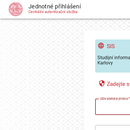
Jednotné přihlášení
CAS
Centrální autentizační služba
SIS
Studijní inform
Karlovy
Zadejte s
U
živatelské jméno