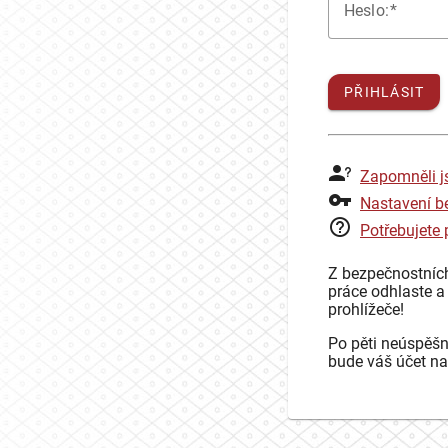
H
eslo:
PŘIHLÁSIT
Zapomněli j
Nastavení b
Potřebujete
Z bezpečnostníc
práce odhlaste a
prohlížeče!
Po pěti neúspěšn
bude váš účet na