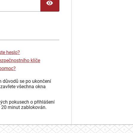
TOGGLE PASSWORD
ste heslo?
ezpečnostního klíče
 pomoc?
h důvodů se po ukončení
 zavřete všechna okna
ých pokusech o přihlášení
 20 minut zablokován.