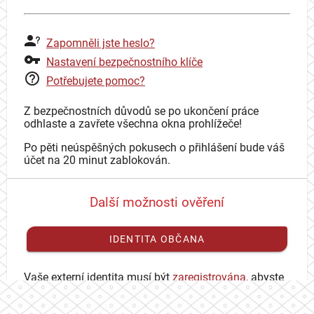
Zapomněli jste heslo?
Nastavení bezpečnostního klíče
Potřebujete pomoc?
Z bezpečnostních důvodů se po ukončení práce
odhlaste a zavřete všechna okna prohlížeče!
Po pěti neúspěšných pokusech o přihlášení bude váš
účet na 20 minut zablokován.
Další možnosti ověření
IDENTITA OBČANA
Vaše externí identita musí být
zaregistrována
, abyste
se mohli přihlásit ke svému CAS účtu.