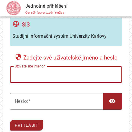
CAS
Jednotné přihlášení
Centrální autentizační služba
SIS
Studijní informační systém Univerzity Karlovy
Zadejte své uživatelské jméno a heslo
U
živatelské jméno
TOG
H
eslo:
PŘIHLÁSIT