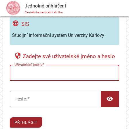
CAS
Jednotné přihlášení
Centrální autentizační služba
SIS
Studijní informační systém Univerzity Karlovy
Zadejte své uživatelské jméno a heslo
U
živatelské jméno
TOG
H
eslo:
PŘIHLÁSIT