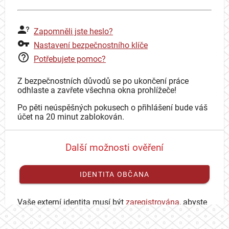
Zapomněli jste heslo?
Nastavení bezpečnostního klíče
Potřebujete pomoc?
Z bezpečnostních důvodů se po ukončení práce
odhlaste a zavřete všechna okna prohlížeče!
Po pěti neúspěšných pokusech o přihlášení bude váš
účet na 20 minut zablokován.
Další možnosti ověření
IDENTITA OBČANA
Vaše externí identita musí být
zaregistrována
, abyste
se mohli přihlásit ke svému CAS účtu.