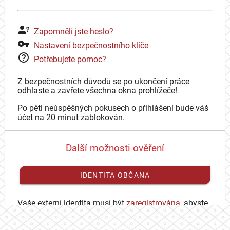
Zapomněli jste heslo?
Nastavení bezpečnostního klíče
Potřebujete pomoc?
Z bezpečnostních důvodů se po ukončení práce
odhlaste a zavřete všechna okna prohlížeče!
Po pěti neúspěšných pokusech o přihlášení bude váš
účet na 20 minut zablokován.
Další možnosti ověření
IDENTITA OBČANA
Vaše externí identita musí být
zaregistrována
, abyste
se mohli přihlásit ke svému CAS účtu.