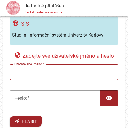
CAS
Jednotné přihlášení
Centrální autentizační služba
SIS
Studijní informační systém Univerzity Karlovy
Zadejte své uživatelské jméno a heslo
U
živatelské jméno
TOG
H
eslo:
PŘIHLÁSIT